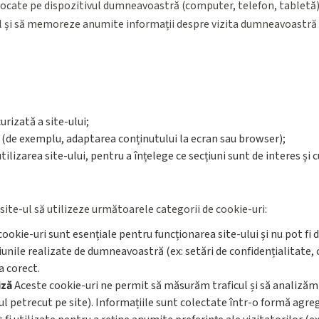
stocate pe dispozitivul dumneavoastră (computer, telefon, tabletă) 
ul și să memoreze anumite informații despre vizita dumneavoastră 
rizată a site-ului;
 (de exemplu, adaptarea conținutului la ecran sau browser);
ilizarea site-ului, pentru a înțelege ce secțiuni sunt de interes ș
a site-ul să utilizeze următoarele categorii de cookie-uri:
ookie-uri sunt esențiale pentru funcționarea site-ului și nu pot fi 
țiunile realizate de dumneavoastră (ex: setări de confidențialitate
a corect.
iză
Aceste cookie-uri ne permit să măsurăm traficul și să analizăm m
ul petrecut pe site). Informațiile sunt colectate într-o formă agre