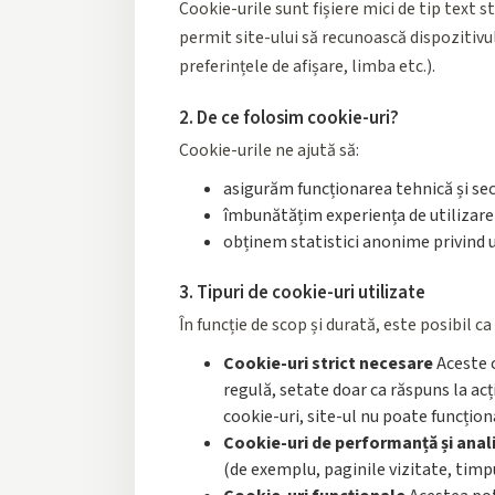
Cookie-urile sunt fișiere mici de tip text 
permit site-ului să recunoască dispozitiv
preferințele de afișare, limba etc.).
2. De ce folosim cookie-uri?
Cookie-urile ne ajută să:
asigurăm funcționarea tehnică și secu
îmbunătățim experiența de utilizare
obținem statistici anonime privind ut
3. Tipuri de cookie-uri utilizate
În funcție de scop și durată, este posibil c
Cookie-uri strict necesare
Aceste c
regulă, setate doar ca răspuns la ac
cookie-uri, site-ul nu poate funcțion
Cookie-uri de performanță și anal
(de exemplu, paginile vizitate, timp