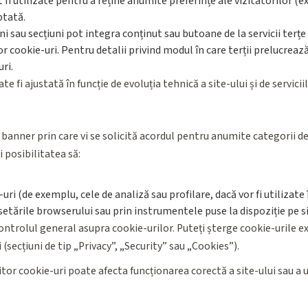
fi utilizate pentru a reține anumite preferințe ale vizitatorilor (ex:
ptată.
 sau secțiuni pot integra conținut sau butoane de la servicii terțe (
lor cookie-uri. Pentru detalii privind modul în care terții prelucreaz
uri.
e fi ajustată în funcție de evoluția tehnică a site-ului și de servicii
un banner prin care vi se solicită acordul pentru anumite categorii 
 posibilitatea să:
ri (de exemplu, cele de analiză sau profilare, dacă vor fi utilizate î
n setările browserului sau prin instrumentele puse la dispoziție pe si
ntrolul general asupra cookie-urilor. Puteți șterge cookie-urile ex
 (secțiuni de tip „Privacy”, „Security” sau „Cookies”).
tor cookie-uri poate afecta funcționarea corectă a site-ului sau a 