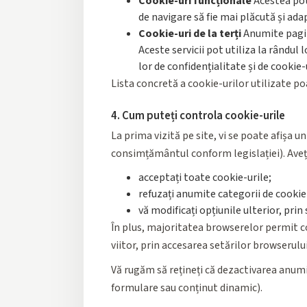
Cookie-uri funcționale
Acestea pot 
de navigare să fie mai plăcută și ada
Cookie-uri de la terți
Anumite pagini
Aceste servicii pot utiliza la rândul 
lor de confidențialitate și de cookie-
Lista concretă a cookie-urilor utilizate poat
4. Cum puteți controla cookie-urile
La prima vizită pe site, vi se poate afișa 
consimțământul conform legislației). Aveți
acceptați toate cookie-urile;
refuzați anumite categorii de cookie-u
vă modificați opțiunile ulterior, pri
În plus, majoritatea browserelor permit co
viitor, prin accesarea setărilor browserului
Vă rugăm să rețineți că dezactivarea anumi
formulare sau conținut dinamic).