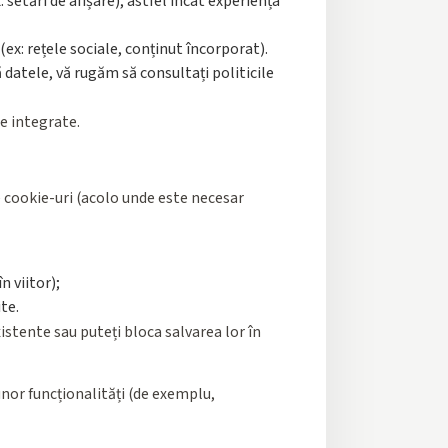
 setări de afișare), astfel încât experiența
ex: rețele sociale, conținut încorporat).
ă datele, vă rugăm să consultați politicile
le integrate.
de cookie-uri (acolo unde este necesar
n viitor);
te.
istente sau puteți bloca salvarea lor în
unor funcționalități (de exemplu,