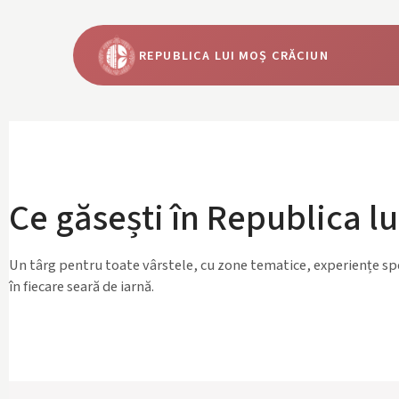
content
REPUBLICA LUI MOȘ CRĂCIUN
Ce găsești în Republica l
Un târg pentru toate vârstele, cu zone tematice, experiențe sp
în fiecare seară de iarnă.