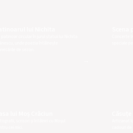
atinoarul lui Nichita
Scena p
patinoar circular în jurul statuii lui Nichita
Concerte l
ănescu, unde poezia întâlnește
speciale pe
unecările de sezon.
→
asa lui Moș Crăciun
Căsuțe 
ografii, scrisori și întâlniri cu Moșul
Artizanat l
ntru cei mici.
cadouri de 