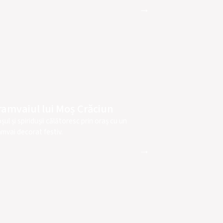
→
ramvaiul lui Moș Crăciun
șul și spiridușii călătoresc prin oraș cu un
amvai decorat festiv.
→