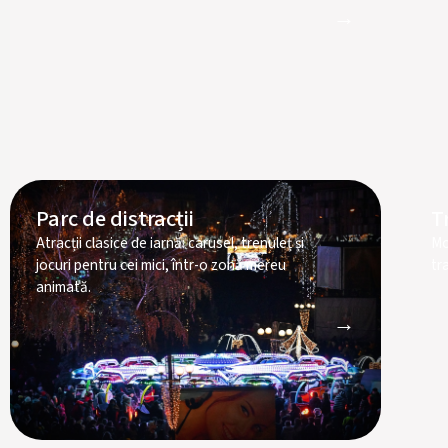
→
Parc de distracții
T
Atracții clasice de iarnă: carusel, trenuleț și
Mo
jocuri pentru cei mici, într-o zonă mereu
tr
animată.
→