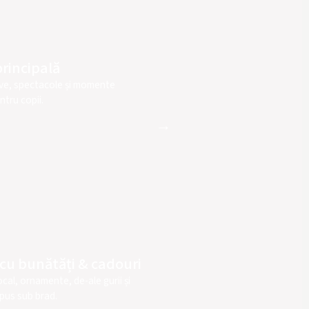
rincipală
ive, spectacole și momente
ntru copii.
→
cu bunătăți & cadouri
ocal, ornamente, de-ale gurii și
pus sub brad.