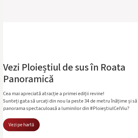
Vezi Ploieștiul de sus în Roata
Panoramică
Cea mai apreciată atracție a primei ediții revine!
Sunteți gata să urcați din nou la peste 34 de metru înățime și să
panorama spectaculoasă a luminilor din #PloieștiulCelViu?
Vezi pe hartă