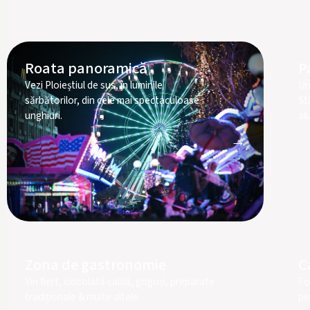
Roata panoramică
P
Vezi Ploieștiul de sus, în luminile
Un 
sărbătorilor, din cele mai spectaculoase
St
unghiuri.
al
→
Zona de gastronomie
C
Vin fiert, ciocolată caldă, gogoși, preparate
Fot
tradiționale & multe altele.
pe