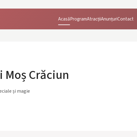
Acasă
Program
Atracții
Anunțuri
Contact
ui Moș Crăciun
eciale și magie